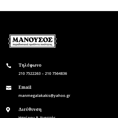
Τηλέφωνο

210 7522263
–
210 7564836
Email

manmegalakakis@yahoo.gr
Διεύθυνση

Ηπείρου 9, Υμηττός