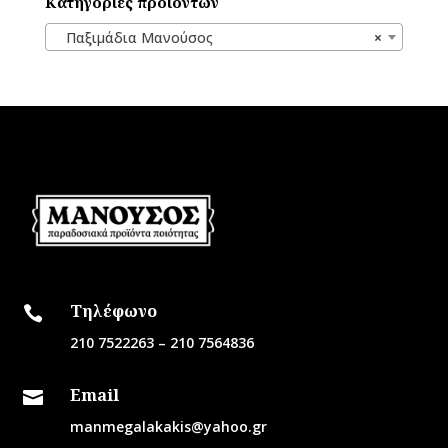
Κατηγορίες προϊόντων
Παξιμάδια Μανούσος
×
Τηλέφωνο

210 7522263
–
210 7564836
Email

manmegalakakis@yahoo.gr